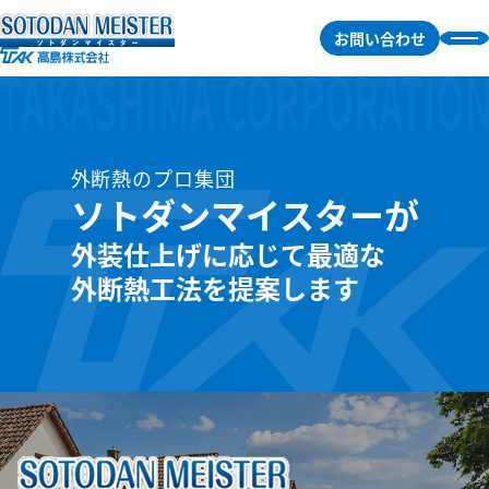
お問い合わせ
製品を探す
外断熱のプロ集団
ソトダンマイスターが
工法一覧
外装仕上げに応じて最適な
仕上げ材から探す
外断熱工法を提案します
FAQ
会社概要